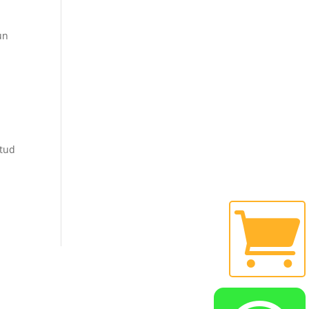
un
e
itud
