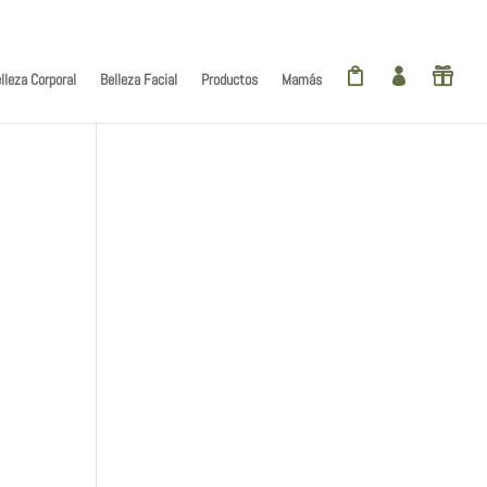
Elementos De 0



lleza Corporal
Belleza Facial
Productos
Mamás