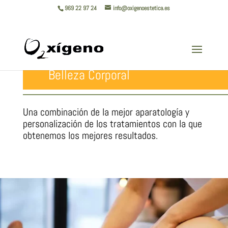
969 22 97 24
info@oxigenoestetica.es
Belleza Corporal
Una combinación de la mejor aparatología y
presentación belleza corporal
personalización de los tratamientos con la que
obtenemos los mejores resultados.