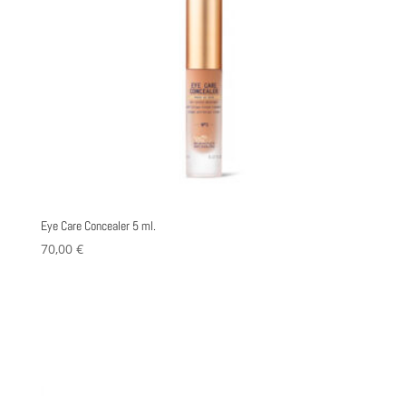
Eye Care Concealer 5 ml.
70,00
€
Este
producto
Seleccionar opciones
tiene
múltiples
variantes.
Las
opciones