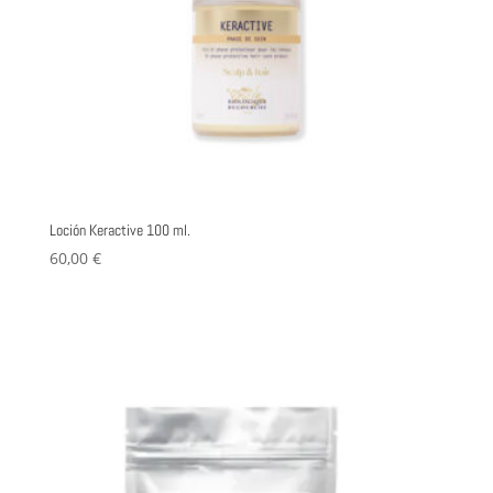
página
de
producto
Loción Keractive 100 ml.
60,00
€
Añadir al carrito