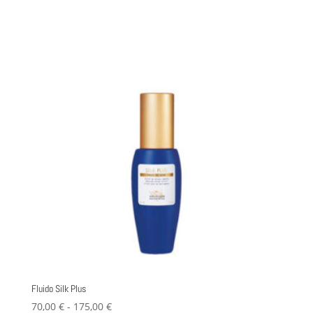
hasta
variantes.
265,00 €
Las
opciones
se
pueden
elegir
en
la
página
de
producto
Fluido Silk Plus
Rango
70,00
€
-
175,00
€