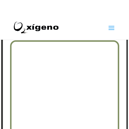
969 22 97 24
info@oxigenoestetica.es