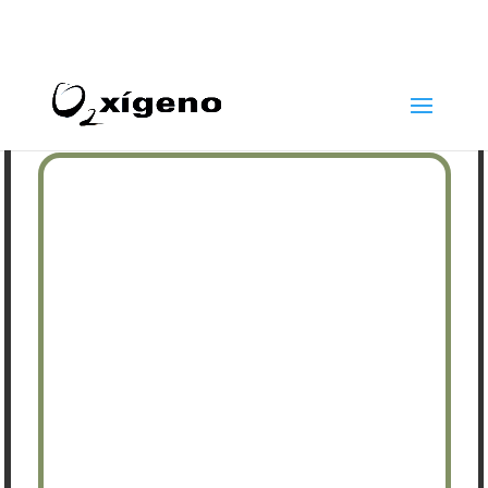
969 22 97 24
info@oxigenoestetica.es