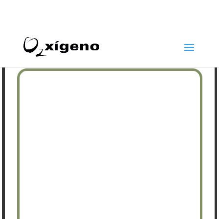
969 22 97 24
info@oxigenoestetica.es