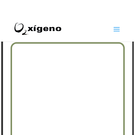
969 22 97 24
info@oxigenoestetica.es