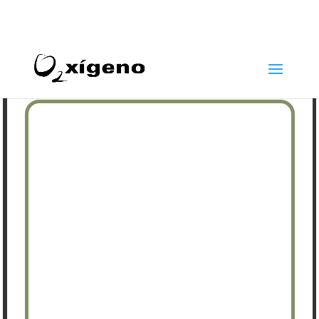
969 22 97 24
info@oxigenoestetica.es