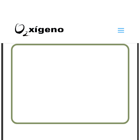
969 22 97 24
info@oxigenoestetica.es