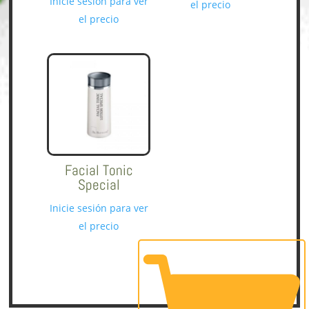
Inicie sesión para ver
Este
el precio
el precio
producto
tiene
múltiples
variantes.
Las
opciones
se
pueden
elegir
Facial Tonic
Special
en
la
Inicie sesión para ver
página
Este
el precio
de
producto
producto
tiene
múltiples
variantes.