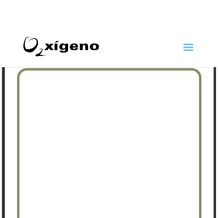
969 22 97 24
info@oxigenoestetica.es