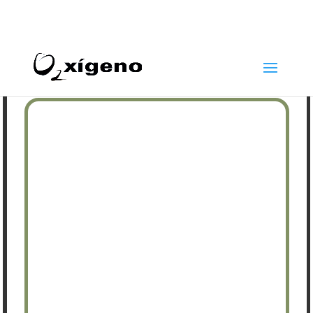
969 22 97 24
info@oxigenoestetica.es