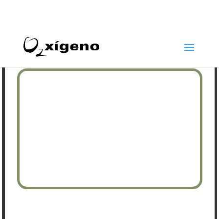
969 22 97 24
info@oxigenoestetica.es