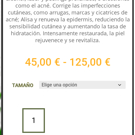
como el acné. Corrige las imperfecciones
cutáneas, como arrugas, marcas y cicatrices de
acné; Alisa y renueva la epidermis, reduciendo la
sensibilidad cutánea y aumentando la tasa de
hidratación. Intensamente restaurada, la piel
rejuvenece y se revitaliza.
Rang
45,00
€
-
125,00
€
de
preci
desd
TAMAÑO
45,0
hast
125,
SÉRUM
ISO-
Añadir al carrito
PLACENTA
CANTIDAD