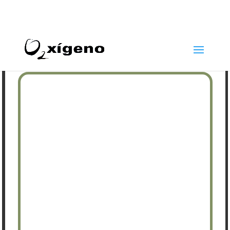
969 22 97 24
info@oxigenoestetica.es