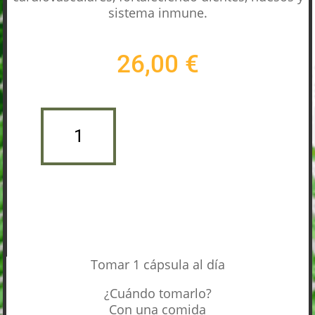
sistema inmune.
26,00
€
VIT
D3+K2
Añadir al carrito
60
CÁPSULAS
CANTIDAD
Tomar 1 cápsula al día
¿Cuándo tomarlo?
Con una comida