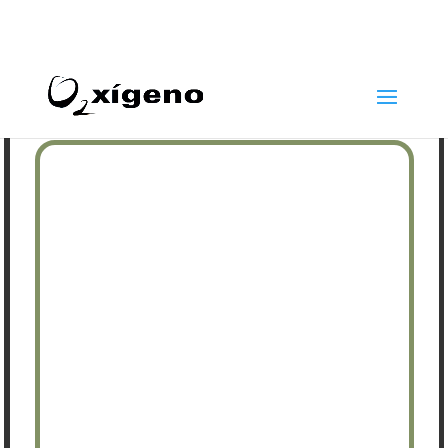
969 22 97 24
info@oxigenoestetica.es