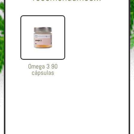
Omega 3 90
cápsulas
38,00
€
Añadir al
carrito