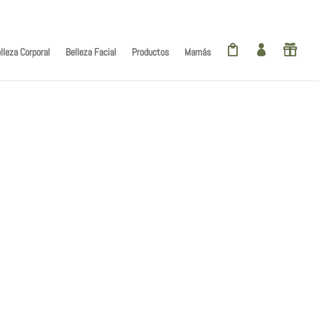
Elementos De 0



lleza Corporal
Belleza Facial
Productos
Mamás