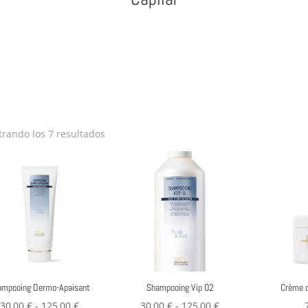
rando los 7 resultados
ampooing Dermo-Apaisant
Shampooing Vip O2
Crème d
Rango
Rango
30,00
€
-
125,00
€
30,00
€
-
125,00
€