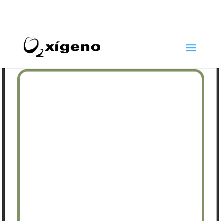
969 22 97 24
info@oxigenoestetica.es