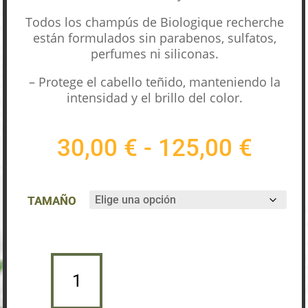
Todos los champús de Biologique recherche
están formulados sin parabenos, sulfatos,
perfumes ni siliconas.
– Protege el cabello teñido, manteniendo la
intensidad y el brillo del color.
Rang
30,00
€
-
125,00
€
de
preci
desd
TAMAÑO
30,0
hast
125,
SHAMPOOING
VIP
Añadir al carrito
O2
CANTIDAD