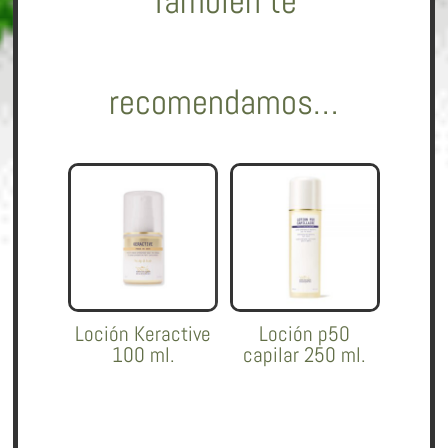
También te
recomendamos…
Loción Keractive
Loción p50
100 ml.
capilar 250 ml.
60,00
€
120,00
€
Añadir al
Añadir al