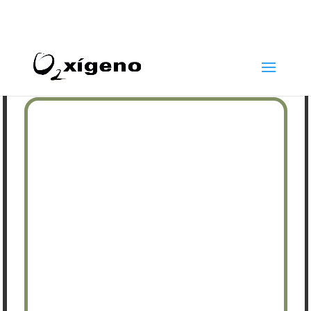
969 22 97 24
info@oxigenoestetica.es